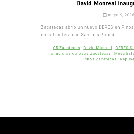
David Monreal inaug
mayo 9, 202
Zacatecas abrió un nuevo DERES en Pinos p
en la frontera con San Luis Potosí.
C5 Zacatecas
David Monreal
DERES Sa
homicidios dolosos Zacatecas
Mesa Esta
Pinos Zacatecas
Repuv