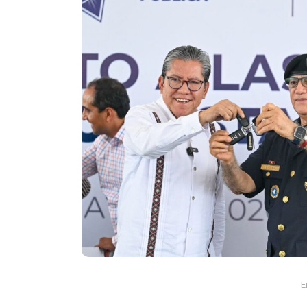
En
Espectaculos
Principal
Zendaya y Tom Holland c
su boda en secreto en
Inglaterra
agosto 6, 2026
0
958 pal
Beaverbrook
boda secreta
boda Zendaya Tom Holland
Spider-Man Brand New Day
Tom Holland esposa
Zendaya bo
Zendaya Tom Holland matrimonio
E
Zendaya y Tom Holland