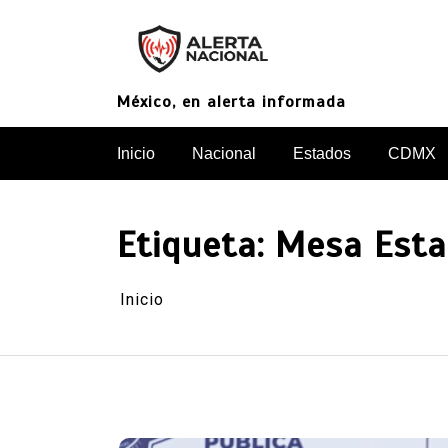
Saltar
al
contenido
México, en alerta informada
Inicio
Nacional
Estados
CDMX
Etiqueta:
Mesa Esta
Inicio