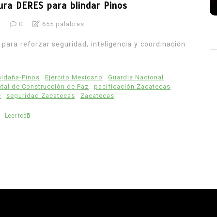
ura DERES para blindar Pinos
6
0
655 palabras
ara reforzar seguridad, inteligencia y coordinación
ldaña-Pinos
Ejército Mexicano
Guardia Nacional
tal de Construcción de Paz
pacificación Zacatecas
e
seguridad Zacatecas
Zacatecas
Leer todo