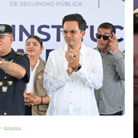
elebran
En
Principal
Salud
abras
Muchos fumadores aún
desconocen los riesgos del
tabaco: estudio revela
preocupante falta de
da 2026
información
n
Estados
agosto 6, 2026
0
1.016 palabra