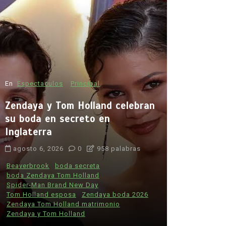
En
Espectaculos
Principal
Zendaya y Tom Holland celebran
su boda en secreto en
Inglaterra
En
Principal
agosto 6, 2026
0
958 palabras
Muchos f
desconoce
Beaverbrook
boda secreta
boda Zendaya Tom Holland
tabaco: e
Spider-Man Brand New Day
preocupan
Tom Holland esposa
Zendaya boda 2026
informaci
Zendaya Tom Holland matrimonio
Zendaya y Tom Holland
agosto 6, 