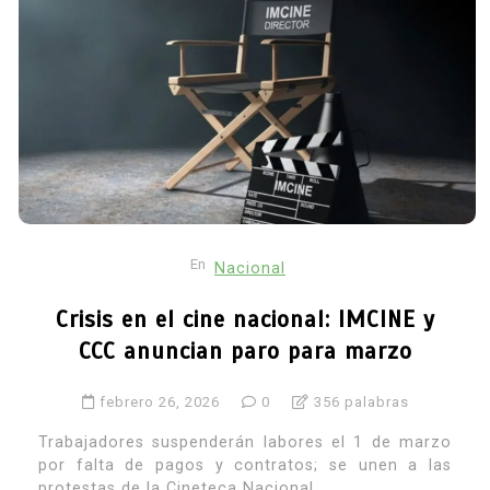
En
Nacional
Crisis en el cine nacional: IMCINE y
CCC anuncian paro para marzo
febrero 26, 2026
0
356 palabras
Trabajadores suspenderán labores el 1 de marzo
por falta de pagos y contratos; se unen a las
protestas de la Cineteca Nacional.