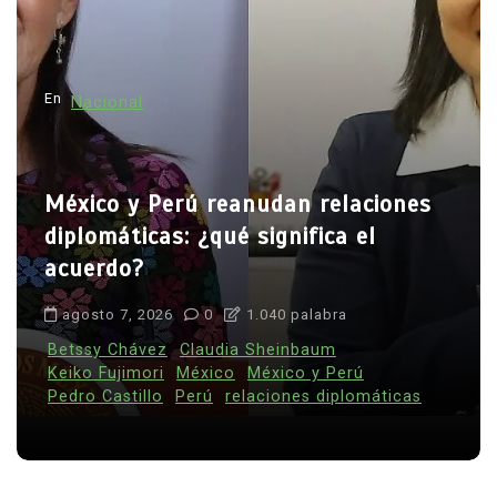
En
Nacional
México y Perú reanudan relaciones
diplomáticas: ¿qué significa el
acuerdo?
agosto 7, 2026
0
1.040 palabra
Betssy Chávez
Claudia Sheinbaum
Keiko Fujimori
México
México y Perú
Pedro Castillo
Perú
relaciones diplomáticas