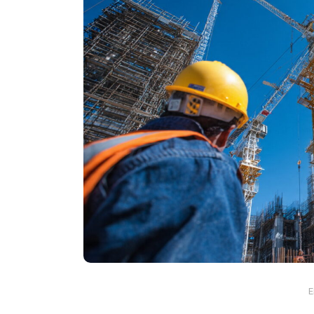
En
Animales
Principal
Rescatan a un hipopóta
bebé en Colombia: fue ha
solo, deshidratado y en 
crítico
E
agosto 7, 2026
0
761 pal