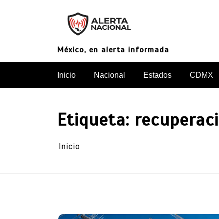
Saltar
al
contenido
México, en alerta informada
Inicio
Nacional
Estados
CDMX
Etiqueta:
recuperaci
Inicio