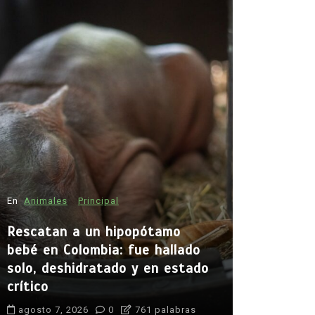
En
Animales
Principal
En
Principal
Rescatan a un hipopótamo
Emjay imp
bebé en Colombia: fue hallado
la cantan
solo, deshidratado y en estado
abrir cam
crítico
generació
agosto 7, 2026
0
761 palabras
agosto 7, 