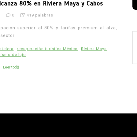
alcanza 80% en Riviera Maya y Cabos
6
0
419 palabras
upación superior al 80% y tarifas premium al alza,
sector.
otelera
recuperación turística México
Riviera Maya
rismo de lujo
Leer todo