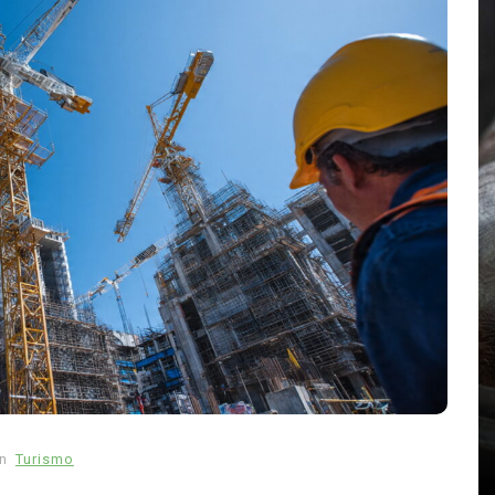
En
Principal
mo
Emjay impulsa el ‘pop pesado’:
llado
la cantante mexicana quiere
estado
abrir camino a una nueva
generación femenina
n
Turismo
abras
agosto 7, 2026
0
858 palabras