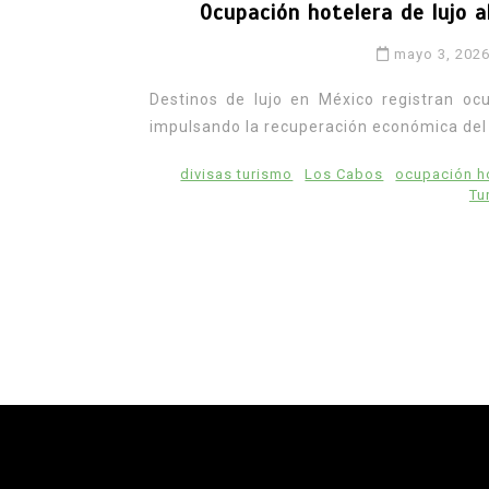
Ocupación hotelera de lujo 
mayo 3, 202
Destinos de lujo en México registran oc
impulsando la recuperación económica del 
divisas turismo
Los Cabos
ocupación h
Tu