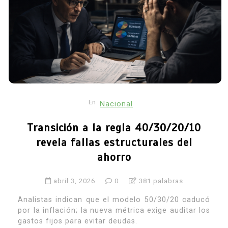
En
Nacional
Transición a la regla 40/30/20/10
revela fallas estructurales del
ahorro
abril 3, 2026
0
381 palabras
Analistas indican que el modelo 50/30/20 caducó
por la inflación; la nueva métrica exige auditar los
gastos fijos para evitar deudas.