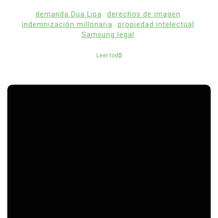
demanda Dua Lipa
derechos de imagen
indemnización millonaria
propiedad intelectual
Samsung legal
Leer todo