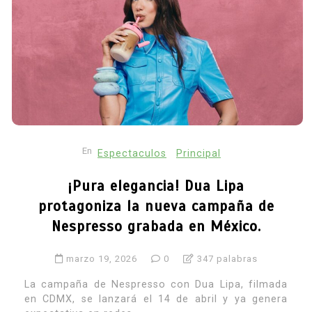
En
Espectaculos
Principal
¡Pura elegancia! Dua Lipa
protagoniza la nueva campaña de
Nespresso grabada en México.
marzo 19, 2026
0
347 palabras
La campaña de Nespresso con Dua Lipa, filmada
en CDMX, se lanzará el 14 de abril y ya genera