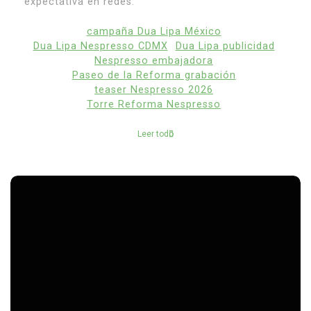
expectativa en redes.
campaña Dua Lipa México
Dua Lipa Nespresso CDMX
Dua Lipa publicidad
Nespresso embajadora
Paseo de la Reforma grabación
teaser Nespresso 2026
Torre Reforma Nespresso
Leer todo