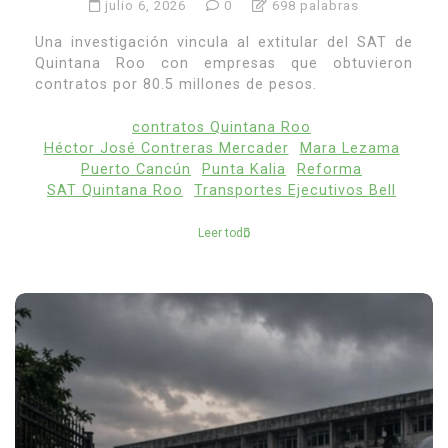
julio 6, 2026
0
698 palabras
Una investigación vincula al extitular del SAT de
Quintana Roo con empresas que obtuvieron
contratos por 80.5 millones de pesos.
contratos Quintana Roo
Héctor José Contreras Mercader
Mara Lezama
Puerto Cancún
Punta Kalia
Reforma
SAT Quintana Roo
Transportes Ejecutivos Bell
Leer todo