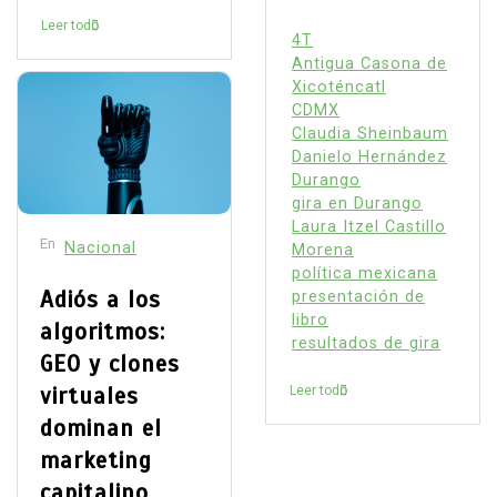
Leer todo
4T
Antigua Casona de
Xicoténcatl
CDMX
Claudia Sheinbaum
Danielo Hernández
Durango
gira en Durango
Laura Itzel Castillo
En
Nacional
Morena
política mexicana
Adiós a los
presentación de
libro
algoritmos:
resultados de gira
GEO y clones
virtuales
Leer todo
dominan el
marketing
capitalino