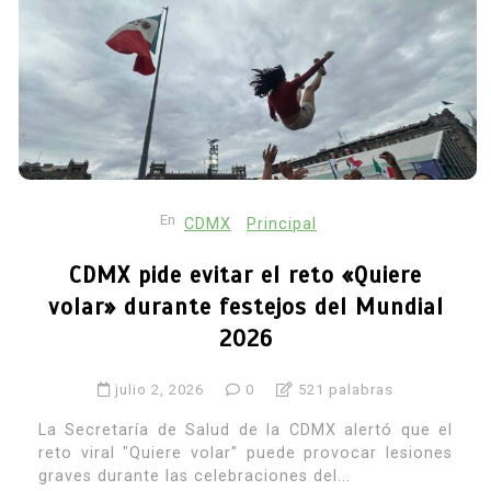
En
CDMX
Principal
CDMX pide evitar el reto «Quiere
volar» durante festejos del Mundial
2026
julio 2, 2026
0
521 palabras
La Secretaría de Salud de la CDMX alertó que el
reto viral "Quiere volar" puede provocar lesiones
graves durante las celebraciones del...