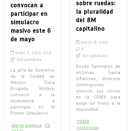
sobre ruedas:
convocan a
la pluralidad
participar en
del 8M
simulacro
capitalino
masivo este 6
de mayo
marzo 8, 2026
0
mayo 5, 2026
0
501 palabras
506 palabras
Desde familiares de
La jefa de Gobierno
víctimas hasta
de la Ciudad de
infancias, diversos
México, Clara
contingentes
Brugada Molina,
unieron sus voces
convocó a la
en la CDMX para
ciudadanía a
exigir un freno a la
participar en el
impunidad.
Primer Simulacro...
CDMX
alerta sísmica
C5
colectivas