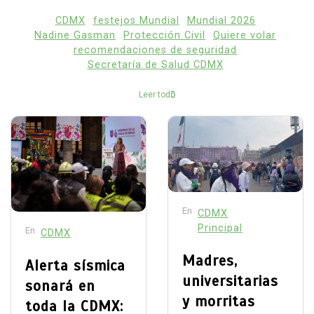
CDMX
festejos Mundial
Mundial 2026
Nadine Gasman
Protección Civil
Quiere volar
recomendaciones de seguridad
Secretaría de Salud CDMX
Leer todo
En
CDMX
Principal
En
CDMX
Madres,
Alerta sísmica
universitarias
sonará en
y morritas
toda la CDMX: