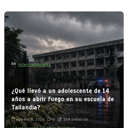
lescente de 14
en su escuela de
En
Ciencia y Tecnología
8 palabras