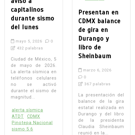
aviso a
capitalinos
Presentan en
durante sismo
CDMX balance
del lunes
de gira en
Durango y
mayo 5, 2026
0
libro de
432 palabras
Sheinbaum
Ciudad de México, 5
de mayo de 2026.
marzo 6, 2026
La alerta sísmica en
0
teléfonos celulares
367 palabras
no se activó
durante el sismo de
La presentación del
magnitud...
balance de la gira
estatal realizada en
alerta sísmica
Durango y del libro
ATDT
CDMX
de la presidenta
Pinotepa Nacional
Claudia Sheinbaum
sismo 5.6
reunió en la...