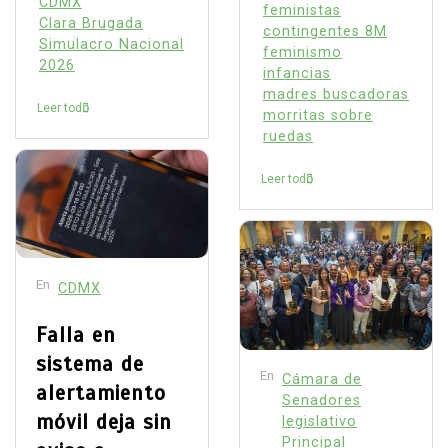
CDMX
feministas
Clara Brugada
contingentes 8M
Simulacro Nacional
feminismo
2026
infancias
madres buscadoras
Leer todo
morritas sobre
ruedas
Leer todo
En
CDMX
Falla en
sistema de
En
Cámara de
alertamiento
Senadores
móvil deja sin
legislativo
Principal