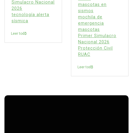
Simulacro Nacional
mascotas en
2026
sismos
tecnología alerta
mochila de
sísmica
emergencia
mascotas
Leer todo
Primer Simulacro
Nacional 2026
Protección Civil
RUAC
Leer todo