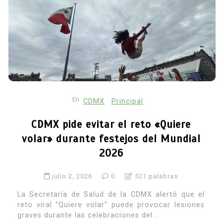
En
CDMX
Principal
CDMX pide evitar el reto «Quiere
volar» durante festejos del Mundial
2026
julio 2, 2026
0
521 palabras
La Secretaría de Salud de la CDMX alertó que el
reto viral "Quiere volar" puede provocar lesiones
graves durante las celebraciones del...