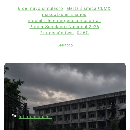
6 de mayo simulacro
alerta sísmica CDMX
mascotas en sismos
mochila de emergencia mascotas
Primer Simulacro Nacional 2026
Protección Civil
RUAC
Leer todo
En
Internacionales