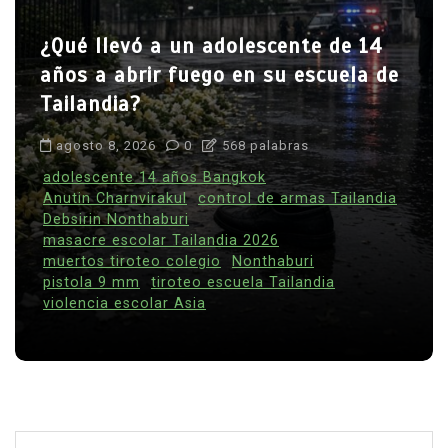
¿Qué llevó a un adolescente de 14
años a abrir fuego en su escuela de
Tailandia?
agosto 8, 2026
0
568 palabras
adolescente 14 años Bangkok
Anutin Charnvirakul
control de armas Tailandia
Debsirin Nonthaburi
masacre escolar Tailandia 2026
muertos tiroteo colegio
Nonthaburi
pistola 9 mm
tiroteo escuela Tailandia
violencia escolar Asia