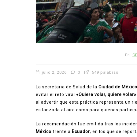
En
C
julio 2, 2026
0
549 palabras
La secretaria de Salud de la
Ciudad de Méxic
evitar el reto viral
«Quiere volar, quiere volar»
al advertir que esta práctica representa un r
es lanzada al aire como para quienes particip
La recomendación fue emitida tras los inciden
México
frente a
Ecuador
, en los que se repor