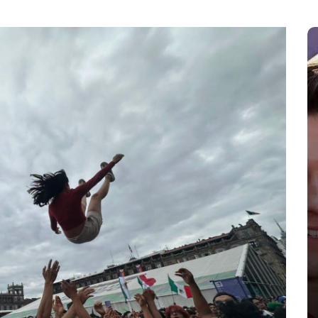
En
Espectaculos
Principal
Zendaya y Tom Holland celebran
su boda en secreto en
Inglaterra
agosto 6, 2026
0
986 palabras
Beaverbrook
boda secreta
boda Zendaya Tom Holland
Spider-Man Brand New Day
Tom Holland esposa
Zendaya boda 2026