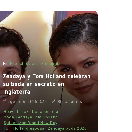
En
Espectac
Zendaya y
su boda e
Inglaterr
En
Principal
Salud
agosto 6, 
Muchos fumadores aún
desconocen los riesgos del
Beaverbrook
boda Zenday
tabaco: estudio revela
Spider-Man 
preocupante falta de
Tom Holland