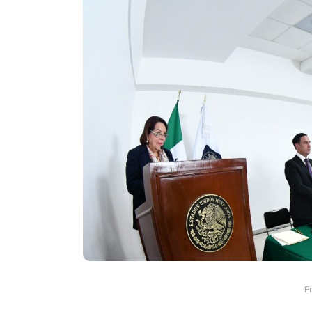
En
Animales
Principal
Rescatan a un hipopóta
bebé en Colombia: fue ha
solo, deshidratado y en 
crítico
E
agosto 7, 2026
0
761 pal