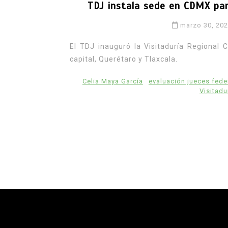
TDJ instala sede en CDMX par
marzo 30, 20
El TDJ inauguró la Visitaduría Regional 
capital, Querétaro y Tlaxcala.
Celia Maya García
evaluación jueces fede
Visitad