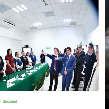
En
Principal
mo
Emjay impulsa el ‘pop pesado’:
llado
la cantante mexicana quiere
estado
abrir camino a una nueva
generación femenina
n
Nacional
abras
agosto 7, 2026
0
858 palabras