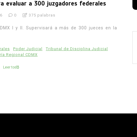
a evaluar a 300 juzgadores federales
26
0
375 palabras
CDMX I y II. Supervisará a más de 300 jueces en la
rales
Poder Judicial
Tribunal de Disciplina Judicial
uría Regional CDMX
Leer todo