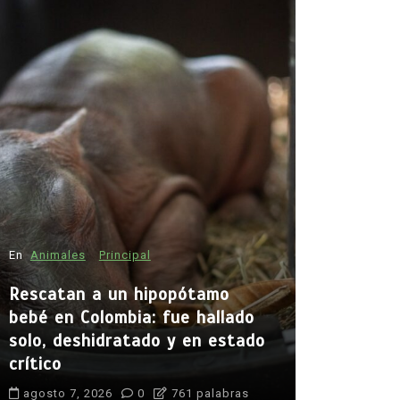
En
Animales
Principal
En
Principal
Rescatan a un hipopótamo
Emjay imp
bebé en Colombia: fue hallado
la cantan
solo, deshidratado y en estado
abrir cam
crítico
generació
agosto 7, 2026
0
761 palabras
agosto 7, 