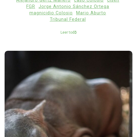
Alejandro Gertz Manero
caso Colosio
Cisen
FGR
Jorge Antonio Sánchez Ortega
magnicidio Colosio
Mario Aburto
Tribunal Federal
Leer todo