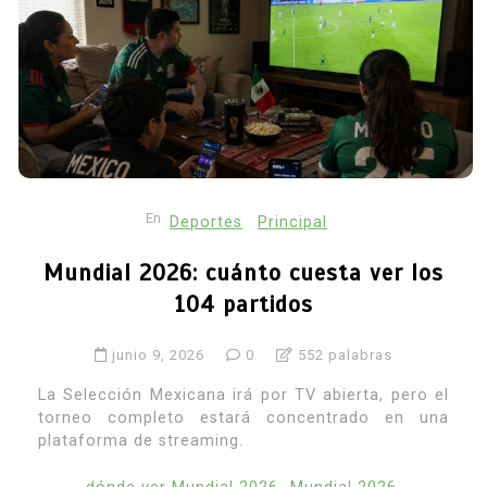
En
Deportes
Principal
Mundial 2026: cuánto cuesta ver los
104 partidos
junio 9, 2026
0
552 palabras
La Selección Mexicana irá por TV abierta, pero el
torneo completo estará concentrado en una
plataforma de streaming.