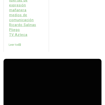
libertad de
expresión
mañanera
medios de
comunicación
Ricardo Salinas
Pliego
TV Azteca
Leer todo