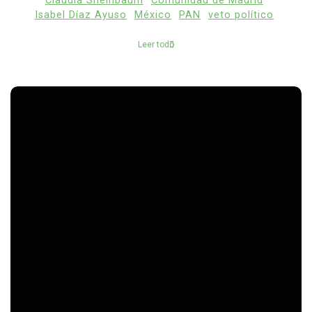
Claudia Sheinbaum
Comunidad de Madrid
Isabel Díaz Ayuso
México
PAN
veto político
Leer todo