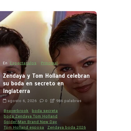
En
Espectac
Zendaya y
su boda e
Inglaterr
En
Principal
Salud
agosto 6, 
Muchos fumadores aún
desconocen los riesgos del
Beaverbrook
boda Zenday
tabaco: estudio revela
Spider-Man 
preocupante falta de
Tom Holland