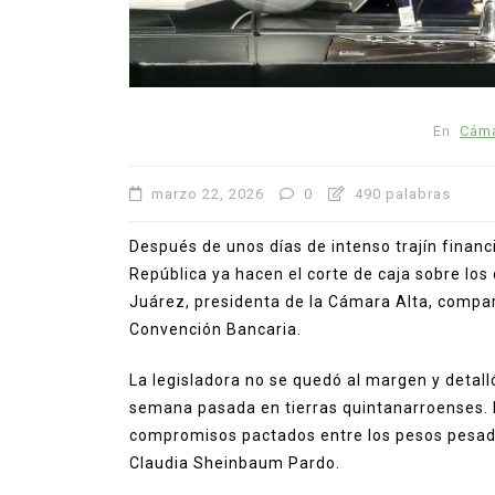
En
Cáma
marzo 22, 2026
0
490 palabras
Después de unos días de intenso trajín financ
República ya hacen el corte de caja sobre los 
Juárez, presidenta de la Cámara Alta, comparti
Convención Bancaria.
La legisladora no se quedó al margen y detalló
semana pasada en tierras quintanarroenses. E
compromisos pactados entre los pesos pesados
Claudia Sheinbaum Pardo.