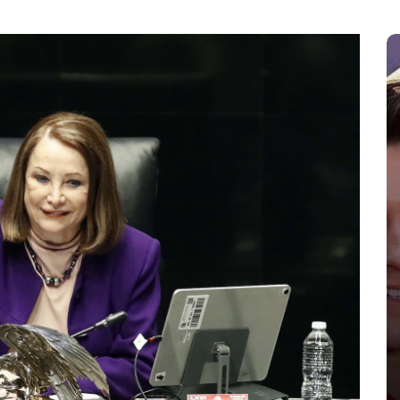
En
Espectaculos
Principal
Zendaya y Tom Holland celebran
su boda en secreto en
Inglaterra
agosto 6, 2026
0
986 palabras
Beaverbrook
boda secreta
boda Zendaya Tom Holland
Spider-Man Brand New Day
Tom Holland esposa
Zendaya boda 2026