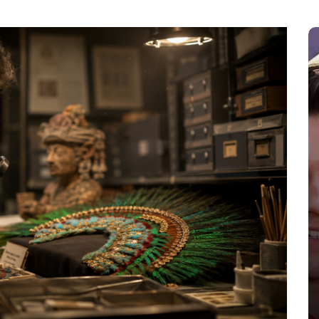
En
Espectaculos
Principal
Zendaya y Tom Holland celebran
su boda en secreto en
Inglaterra
agosto 6, 2026
0
986 palabras
Beaverbrook
boda secreta
boda Zendaya Tom Holland
Spider-Man Brand New Day
Tom Holland esposa
Zendaya boda 2026