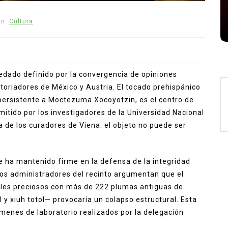
Zendaya Tom Holland matrimonio
Zendaya y Tom Holland
En
Cultura
uedado definido por la convergencia de opiniones
storiadores de México y Austria. El tocado prehispánico
persistente a Moctezuma Xocoyotzin, es el centro de
mitido por los investigadores de la Universidad Nacional
de los curadores de Viena: el objeto no puede ser
e ha mantenido firme en la defensa de la integridad
 Los administradores del recinto argumentan que el
les preciosos con más de 222 plumas antiguas de
 y xiuh totol— provocaría un colapso estructural. Esta
ámenes de laboratorio realizados por la delegación