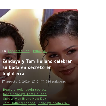
En
Espectac
Zendaya y
su boda e
Inglaterr
En
Principal
Salud
agosto 6, 
Muchos fumadores aún
desconocen los riesgos del
Beaverbrook
boda Zenday
tabaco: estudio revela
Spider-Man 
preocupante falta de
Tom Holland