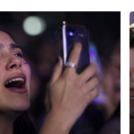
En
Espectaculos
Principal
Zendaya y Tom Holland celebran
su boda en secreto en
Inglaterra
agosto 6, 2026
0
986 palabras
Beaverbrook
boda secreta
boda Zendaya Tom Holland
Spider-Man Brand New Day
Tom Holland esposa
Zendaya boda 2026