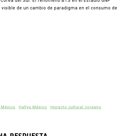
y Corea del Sur. El fenómeno BTS en el Estadio GNP
s visible de un cambio de paradigma en el consumo de
 México
Hallyu México
Impacto cultural coreano