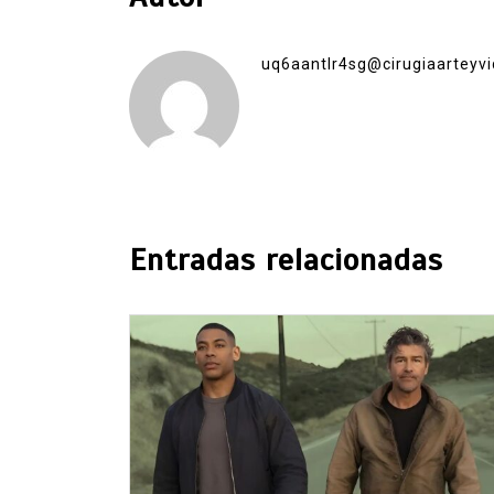
uq6aantlr4sg@cirugiaarteyvi
Entradas relacionadas