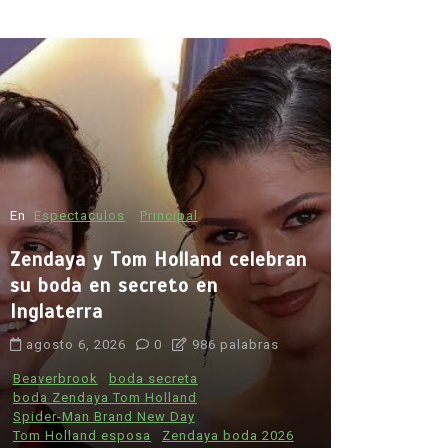
En
Espectac
Zendaya y
su boda e
Inglaterr
En
Principal
Salud
agosto 6, 
Muchos fumadores aún
desconocen los riesgos del
Beaverbrook
boda Zenday
tabaco: estudio revela
Spider-Man 
preocupante falta de
Tom Holland