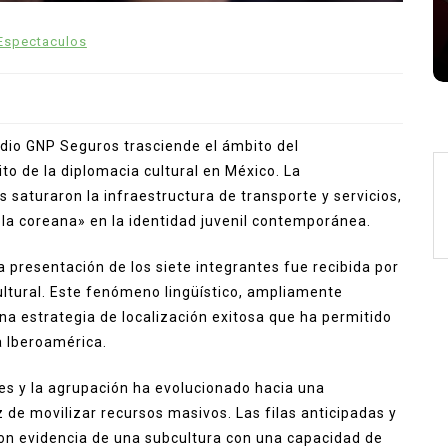
Zendaya Tom Holland matrimonio
Zendaya y Tom Holland
Espectaculos
tadio GNP Seguros trasciende el ámbito del
o de la diplomacia cultural en México. La
 saturaron la infraestructura de transporte y servicios,
«ola coreana» en la identidad juvenil contemporánea.
a presentación de los siete integrantes fue recibida por
ultural. Este fenómeno lingüístico, ampliamente
a estrategia de localización exitosa que ha permitido
a Iberoamérica.
res y la agrupación ha evolucionado hacia una
de movilizar recursos masivos. Las filas anticipadas y
o son evidencia de una subcultura con una capacidad de