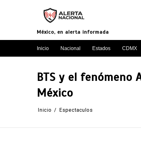
Saltar
al
contenido
México, en alerta informada
Inicio
Nacional
Estados
CDMX
BTS y el fenómeno A
México
Inicio
Espectaculos