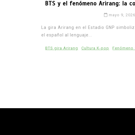
BTS y el fenómeno Arirang: la c
mayo 9, 202
La gira Arirang en el Estadio GNP simboliz
el español al lenguaje...
BTS gira Arirang
Cultura K-pop
Fenómeno 