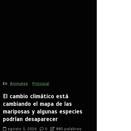
En
Estados
David Mon
seguridad
En
Animales
Principal
agosto 5, 
El cambio climático está
agua
campo
cambiando el mapa de las
Claudia She
mariposas y algunas especies
desarrollo ru
podrían desaparecer
paz en Zaca
seguridad
S
agosto 5, 2026
0
883 palabras