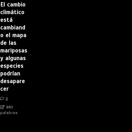
El cambio
climático
está
cambiand
o el mapa
de las
mariposas
y algunas
especies
podrían
desapare
cer
0
883
palabras