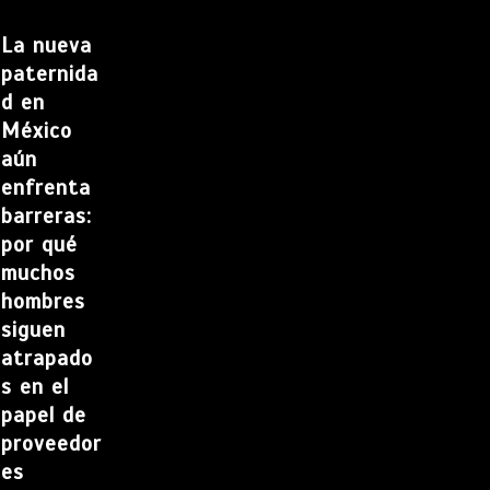
La nueva
paternida
d en
México
aún
enfrenta
barreras:
por qué
muchos
hombres
siguen
atrapado
s en el
papel de
proveedor
es