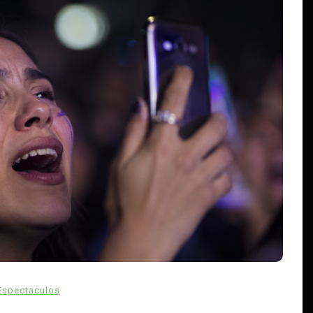
En
Estados
Principal
David Monreal vincula campo,
seguridad y paz para Zacatecas
agosto 5, 2026
0
610 palabras
agua
campo zacatecano
Claudia Sheinbaum
David Monreal
cies
desarrollo rural
extorsión
paz en Zacatecas
productores
Espectaculos
seguridad
Sombrerete
abras