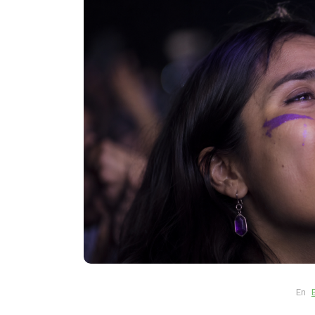
En
Animales
Principal
El cambio climático está
cambiando el mapa de las
mariposas y algunas espe
podrían desaparecer
En
agosto 5, 2026
0
883 pal