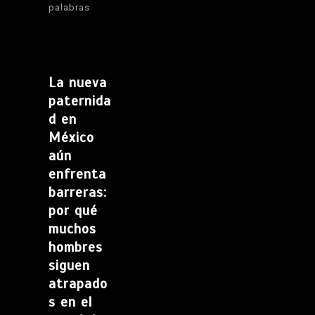
palabras
La nueva
paternida
d en
México
aún
enfrenta
barreras:
por qué
muchos
hombres
siguen
atrapado
s en el