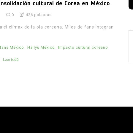
onsolidación cultural de Corea en México
6
0
426 palabras
a el clímax de la ola coreana. Miles de fans integran
fans México
Hallyu México
Impacto cultural coreano
Leer todo