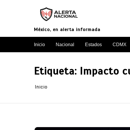
Saltar
al
contenido
México, en alerta informada
Inicio
Nacional
Estados
CDMX
Etiqueta:
Impacto c
Inicio