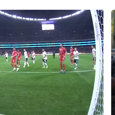
En
Principal
EU reconoce combate de
México al narco, pero pide más
acciones
agosto 7, 2026
0
1.202 palabra
Cártel Jalisco Nueva Generación
CJNG
Claudia Sheinbaum
combate al narcotráfico
Donald Trump