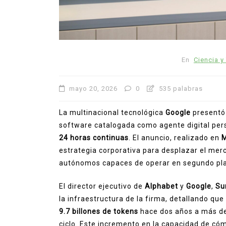
En
Ciencia y
mayo 20, 2026
0
535 palabras
La multinacional tecnológica
Google
presentó 
software catalogada como agente digital per
24 horas continuas
. El anuncio, realizado en
M
estrategia corporativa para desplazar el mer
autónomos capaces de operar en segundo plano
El director ejecutivo de
Alphabet
y
Google
,
Su
la infraestructura de la firma, detallando q
9.7 billones de tokens
hace dos años a más d
ciclo. Este incremento en la capacidad de có