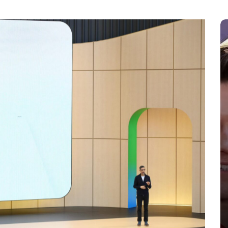
En
Espectaculos
Principal
Zendaya y Tom Holland celebran
su boda en secreto en
Inglaterra
agosto 6, 2026
0
986 palabras
Beaverbrook
boda secreta
boda Zendaya Tom Holland
Spider-Man Brand New Day
Tom Holland esposa
Zendaya boda 2026