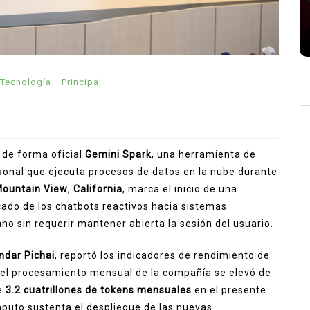
Zendaya Tom Holland matrimonio
Zendaya y Tom Holland
 Tecnología
Principal
de forma oficial
Gemini Spark
, una herramienta de
sonal que ejecuta procesos de datos en la nube durante
ountain View
,
California
, marca el inicio de una
cado de los chatbots reactivos hacia sistemas
 sin requerir mantener abierta la sesión del usuario.
ndar Pichai
, reportó los indicadores de rendimiento de
ue el procesamiento mensual de la compañía se elevó de
e
3.2 cuatrillones de tokens mensuales
en el presente
mputo sustenta el despliegue de las nuevas