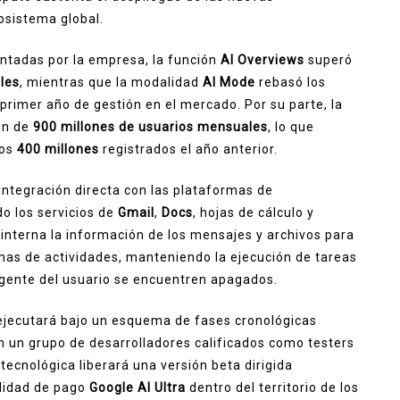
osistema global.
ntadas por la empresa, la función
AI Overviews
superó
les
, mientras que la modalidad
AI Mode
rebasó los
primer año de gestión en el mercado. Por su parte, la
ón de
900 millones de usuarios mensuales
, lo que
los
400 millones
registrados el año anterior.
ntegración directa con las plataformas de
do los servicios de
Gmail
,
Docs
, hojas de cálculo y
interna la información de los mensajes y archivos para
mas de actividades, manteniendo la ejecución de tareas
igente del usuario se encuentren apagados.
e ejecutará bajo un esquema de fases cronológicas
n un grupo de desarrolladores calificados como testers
tecnológica liberará una versión beta dirigida
alidad de pago
Google AI Ultra
dentro del territorio de los