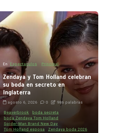
En
Espectac
Zendaya y
su boda e
Inglaterr
En
Principal
Salud
agosto 6, 
Muchos fumadores aún
desconocen los riesgos del
Beaverbrook
boda Zenday
tabaco: estudio revela
Spider-Man 
preocupante falta de
Tom Holland