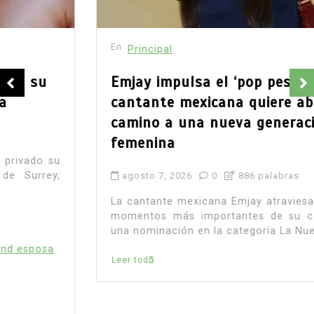
En
Principal
Emjay impulsa el ‘pop pesado’: la
cantante mexicana quiere abrir
camino a una nueva generación
femenina
agosto 7, 2026
0
886 palabras
La cantante mexicana Emjay atraviesa uno de los
momentos más importantes de su carrera. Con
una nominación en la categoría La Nueva...
Leer todo