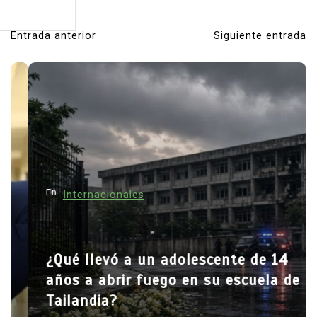
Entrada anterior
Siguiente entrada
N
a
v
e
g
a
c
En
i
Internacionales
ó
n
¿Qué llevó a un adolescente de 14
d
años a abrir fuego en su escuela de
e
Tailandia?
e