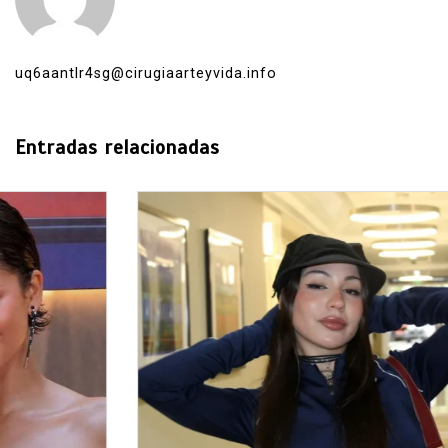
uq6aantlr4sg@cirugiaarteyvida.info
Entradas relacionadas