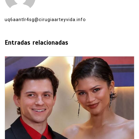
uq6aantlr4sg@cirugiaarteyvida.info
Entradas relacionadas