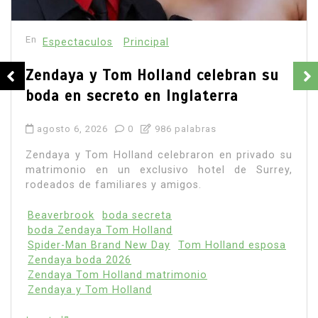
En
Principal
Emjay impulsa el ‘pop pesado’: la
cantante mexicana quiere abrir
camino a una nueva generación
femenina
agosto 7, 2026
0
886 palabras
La cantante mexicana Emjay atraviesa uno de los
momentos más importantes de su carrera. Con
una nominación en la categoría La Nueva...
Leer todo