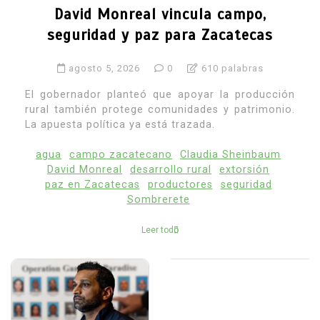
David Monreal vincula campo,
seguridad y paz para Zacatecas
agosto 5, 2026
0
610 palabras
El gobernador planteó que apoyar la producción
rural también protege comunidades y patrimonio.
La apuesta política ya está trazada.
agua
campo zacatecano
Claudia Sheinbaum
David Monreal
desarrollo rural
extorsión
paz en Zacatecas
productores
seguridad
Sombrerete
Leer todo