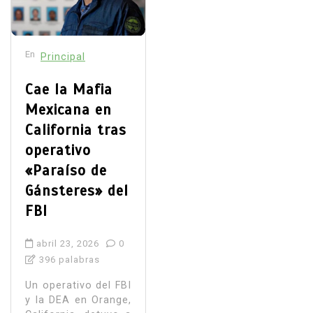
En
Principal
Cae la Mafia
Mexicana en
California tras
operativo
«Paraíso de
Gánsteres» del
FBI
abril 23, 2026
0
396 palabras
Un operativo del FBI
y la DEA en Orange,