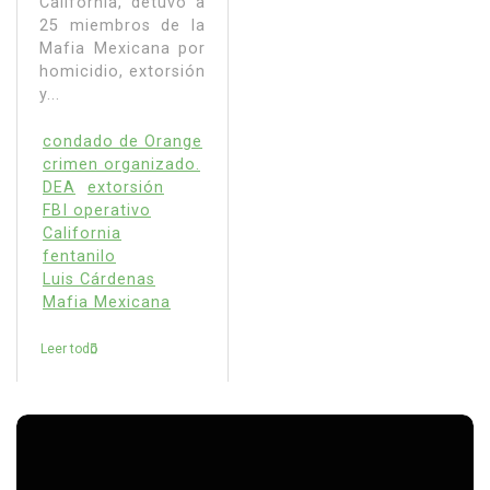
California, detuvo a
25 miembros de la
Mafia Mexicana por
homicidio, extorsión
y...
condado de Orange
crimen organizado.
DEA
extorsión
FBI operativo
California
fentanilo
Luis Cárdenas
Mafia Mexicana
Leer todo