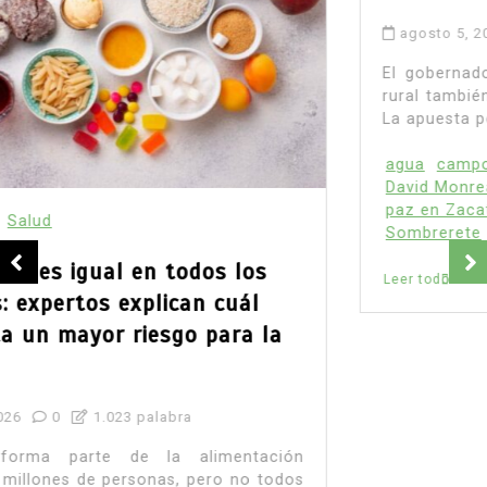
agosto 5, 2026
0
638 palabras
El gobernador planteó que apoyar la producción
rural también protege comunidades y patrimonio.
La apuesta política ya está trazada.
agua
campo zacatecano
Claudia Sheinbaum
David Monreal
desarrollo rural
extorsión
paz en Zacatecas
productores
seguridad
Sombrerete
Leer todo