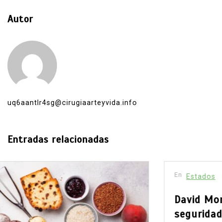
Autor
uq6aantlr4sg@cirugiaarteyvida.info
Entradas relacionadas
En
Estados
Principal
David Monreal vincula campo,
seguridad y paz para Zacatecas