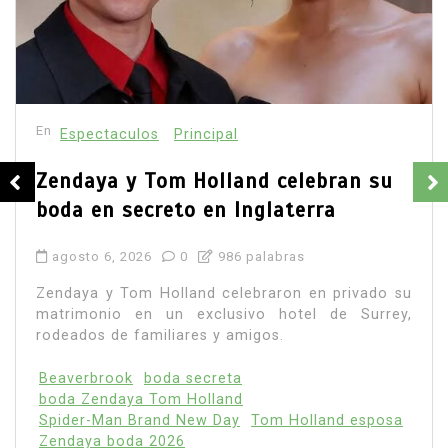
En
Principal
Emjay impulsa el ‘pop pesado’: la
cantante mexicana quiere abrir
camino a una nueva generación
femenina
agosto 7, 2026
0
886 palabras
La cantante mexicana Emjay atraviesa uno de los
momentos más importantes de su carrera. Con
una nominación en la categoría La Nueva...
Leer todo