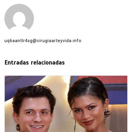
uq6aantlr4sg@cirugiaarteyvida.info
Entradas relacionadas