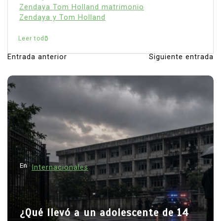
Entrada anterior
Siguiente entrada
N
a
v
e
g
a
c
i
ó
n
d