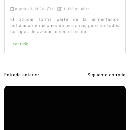
Entrada anterior
Siguiente entrada
N
a
v
e
g
a