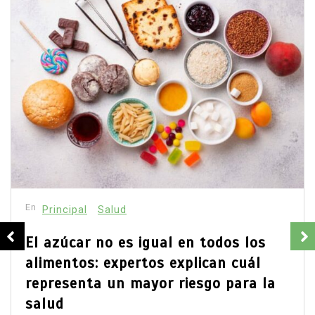
Estados
Principal
David Monreal vincula campo,
seguridad y paz para Zacatecas
agosto 5, 2026
0
638 palabras
El gobernador planteó que apoyar la producción
rural también protege comunidades y patrimonio.
La apuesta política ya está trazada.
agua
campo zacatecano
Claudia Sheinbaum
David Monreal
desarrollo rural
extorsión
paz en Zacatecas
productores
seguridad
Sombrerete
Leer todo