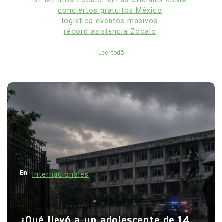
31 Minutos Zócalo
cifras oficiales CDMX
conciertos gratuitos México
logística eventos masivos
récord asistencia Zócalo
Leer todo
En
Internacionales
¿Qué llevó a un adolescente de 14