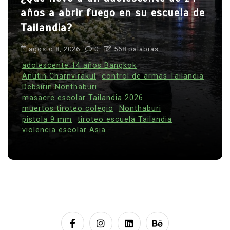
años a abrir fuego en su escuela de
Tailandia?
agosto 8, 2026
0
568 palabras
adolescente 14 años Bangkok
Anutin Charnvirakul
control de armas Tailandia
Debsirin Nonthaburi
masacre escolar Tailandia 2026
muertos tiroteo colegio
Nonthaburi
pistola 9 mm
tiroteo escuela Tailandia
violencia escolar Asia