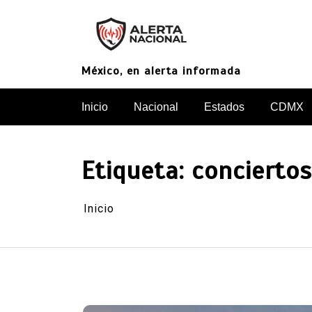
Saltar
al
contenido
México, en alerta informada
Inicio
Nacional
Estados
CDMX
Etiqueta:
conciertos
Inicio