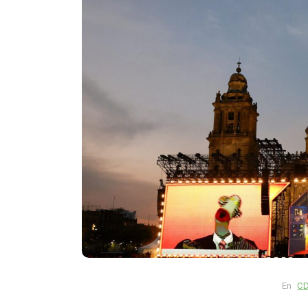
En
Animales
Principal
Rescatan a un hipopóta
bebé en Colombia: fue ha
solo, deshidratado y en 
crítico
En
C
agosto 7, 2026
0
761 pal