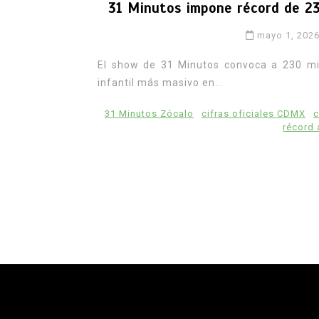
31 Minutos impone récord de 2
mayo 1, 202
El show de 31 Minutos convoca a 230 mil
infantil más masivo en...
31 Minutos Zócalo
cifras oficiales CDMX
c
récord 