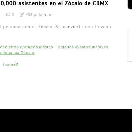
30,000 asistentes en el Zócalo de CDMX
6
0
431 palabras
 personas en el Zócalo. Se convierte en el evento
onciertos gratuitos México
logística eventos masivos
asistencia Zócalo
Leer todo