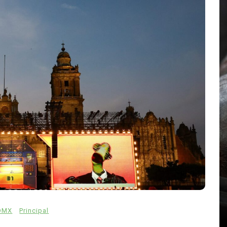
En
Principal
mo
Emjay impulsa el ‘pop pesado’:
llado
la cantante mexicana quiere
estado
abrir camino a una nueva
generación femenina
DMX
Principal
abras
agosto 7, 2026
0
858 palabras