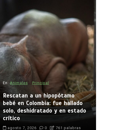
En
Animales
Principal
En
Principal
Rescatan a un hipopótamo
Emjay imp
bebé en Colombia: fue hallado
la cantan
solo, deshidratado y en estado
abrir cam
crítico
generació
agosto 7, 2026
0
761 palabras
agosto 7, 