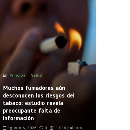
En
Politica
En
Principal
Salud
Voces div
Autoridad
Muchos fumadores aún
Judicial
desconocen los riesgos del
tabaco: estudio revela
agosto 7, 
preocupante falta de
Autoridades 
información
reaccionan a
Garante de T
agosto 6, 2026
0
1.016 palabra