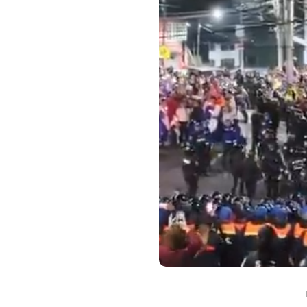
En
Principal
Salud
Muchos fumadores aún
desconocen los riesgos d
tabaco: estudio revela
preocupante falta de
información
agosto 6, 2026
0
1.016 p