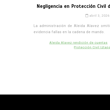
Negligencia en Protección Civil 
abril 3, 2026
La administración de Aleida Alavez omiti
evidencia fallas en la cadena de mando.
Aleida Alavez rendición de cuentas
Protección Civil Iztap