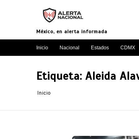
Saltar
al
contenido
México, en alerta informada
Inicio
Nacional
Estados
CDMX
Etiqueta:
Aleida Ala
Inicio