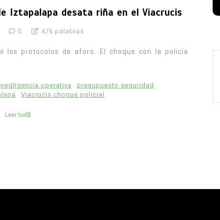
de Iztapalapa desata riña en el Viacrucis
0
476 palabras
ó los protocolos de aforo. El choque con la policía
negligencia operativa
presupuesto seguridad
alapa
Viacrucis choque policial
Leer todo