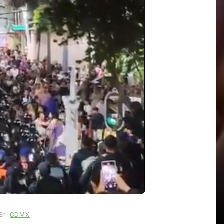
En
Politica
Principal
Voces divididas ante la nueva
Autoridad Garante del Poder
Judicial
el
agosto 7, 2026
0
591 palabras
Autoridades judiciales y observadores
reaccionan a la creación de la Autoridad
Garante de Transparencia.
En
CDMX
alabra