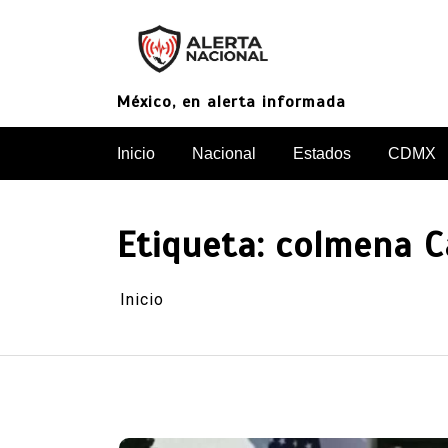
Saltar
al
contenido
México, en alerta informada
Inicio
Nacional
Estados
CDMX
Etiqueta:
colmena C
Inicio