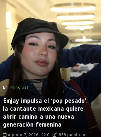
En
Internaci
¿Qué llev
14 años a
escuela d
agosto 8, 
En
Principal
adolescente
Anutin Charn
Emjay impulsa el ‘pop pesado’:
control de a
Debsirin Non
la cantante mexicana quiere
masacre esco
abrir camino a una nueva
muertos tiro
generación femenina
pistola 9 mm
violencia esc
agosto 7, 2026
0
858 palabras