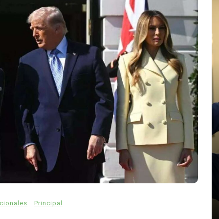
En
Internacionales
¿Qué llevó a un adolescente de
14 años a abrir fuego en su
escuela de Tailandia?
agosto 8, 2026
0
568 palabras
adolescente 14 años Bangkok
Anutin Charnvirakul
ado’:
control de armas Tailandia
Debsirin Nonthaburi
ere
masacre escolar Tailandia 2026
muertos tiroteo colegio
Nonthaburi
pistola 9 mm
tiroteo escuela Tailandia
acionales
Principal
violencia escolar Asia
abras