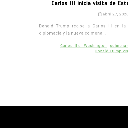
Carlos III inicia visita de E
abril 27, 202
Donald Trump recibe a Carlos III en la
diplomacia y la nueva colmena...
Carlos III en Washington
colmena 
Donald Trump vis