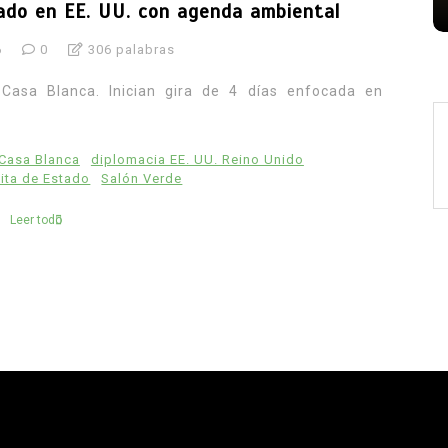
stado en EE. UU. con agenda ambiental
6
0
306 palabras
 Casa Blanca. Inician gira de 4 días enfocada en
Casa Blanca
diplomacia EE. UU. Reino Unido
ita de Estado
Salón Verde
Leer todo