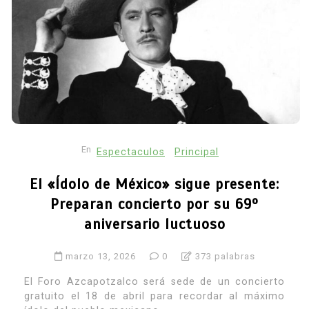
En
Espectaculos
Principal
El «Ídolo de México» sigue presente:
Preparan concierto por su 69º
aniversario luctuoso
marzo 13, 2026
0
373 palabras
El Foro Azcapotzalco será sede de un concierto
gratuito el 18 de abril para recordar al máximo