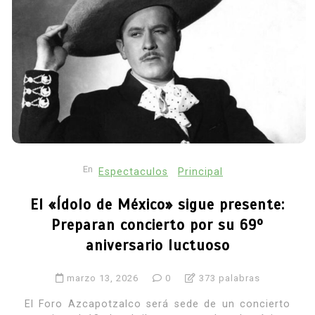
En
Espectaculos
Principal
El «Ídolo de México» sigue presente:
Preparan concierto por su 69º
aniversario luctuoso
marzo 13, 2026
0
373 palabras
El Foro Azcapotzalco será sede de un concierto