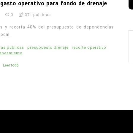
gasto operativo para fondo de drenaje
0
371 palabras
sos y recorta 40% del presupuesto de dependencias
local.
ras públicas
presupuesto drenaje
recorte operativo
aneamiento
Leer todo