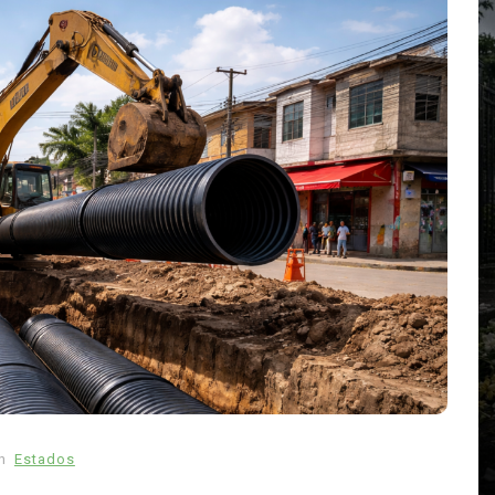
nte de
 su
abras
En
Ciencia y Tecnología
Tú escribes sin límite en
ChatGPT, pero una barra decide
ri
su inteligencia
andia
n
Estados
agosto 8, 2026
0
1.059 palabra