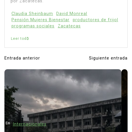
Entrada anterior
Siguiente entrada
N
a
v
e
g
a
c
i