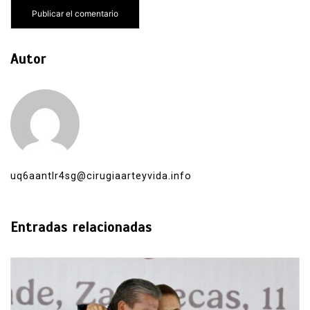
Autor
uq6aantlr4sg@cirugiaarteyvida.info
Entradas relacionadas
En
Estados
Principal