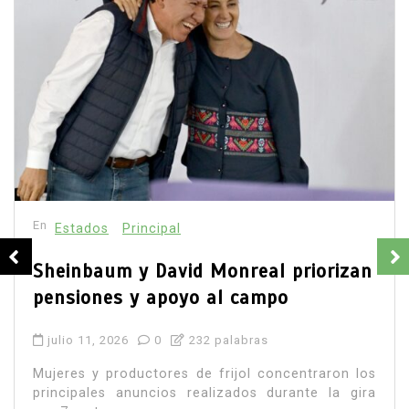
David Monreal vincula campo,
seguridad y paz para Zacatecas
agosto 5, 2026
0
638 palabras
El gobernador planteó que apoyar la producción
rural también protege comunidades y patrimonio.
La apuesta política ya está trazada.
agua
campo zacatecano
Claudia Sheinbaum
David Monreal
desarrollo rural
extorsión
paz en Zacatecas
productores
seguridad
Sombrerete
Leer todo