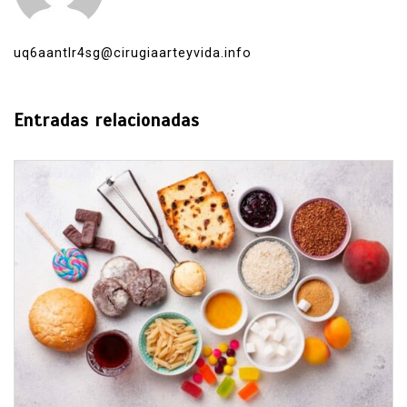
uq6aantlr4sg@cirugiaarteyvida.info
Entradas relacionadas
En
Estados
Principal
David Monreal vincula campo,
seguridad y paz para Zacatecas
agosto 5, 2026
0
638 palabras
El gobernador planteó que apoyar la producción
rural también protege comunidades y patrimonio.
La apuesta política ya está trazada.