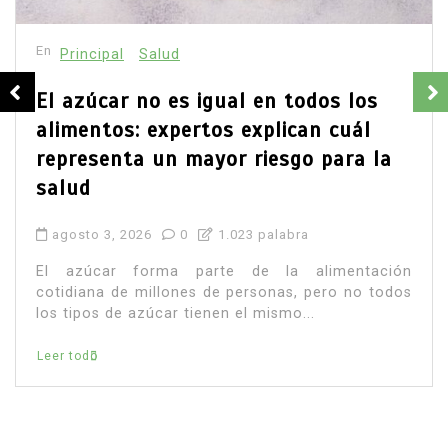
agua
campo zacatecano
Claudia Sheinbaum
David Monreal
desarrollo rural
extorsión
paz en Zacatecas
productores
seguridad
Sombrerete
Leer todo