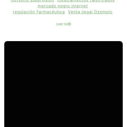
Cofepris supervisión
medicamentos falsificados
mercado negro internet
regulación farmacéutica
Venta ilegal Ozempic
Leer todo