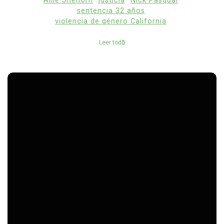
Allie Shehorn
justicia
Nick Pasqual
sentencia 32 años
violencia de género California
Leer todo