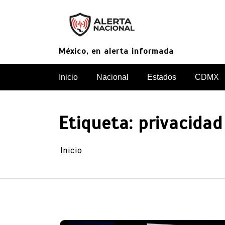
Saltar
al
contenido
México, en alerta informada
Inicio
Nacional
Estados
CDMX
Etiqueta:
privacidad
Inicio