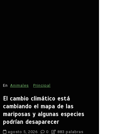
En
Estados
David Mon
seguridad
En
Animales
Principal
agosto 5, 
El cambio climático está
agua
campo
cambiando el mapa de las
Claudia She
mariposas y algunas especies
desarrollo ru
podrían desaparecer
paz en Zaca
seguridad
S
agosto 5, 2026
0
883 palabras