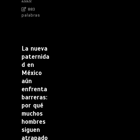
2026
883
palabras
La nueva
paternida
d en
México
aún
enfrenta
barreras:
por qué
muchos
hombres
siguen
atrapado