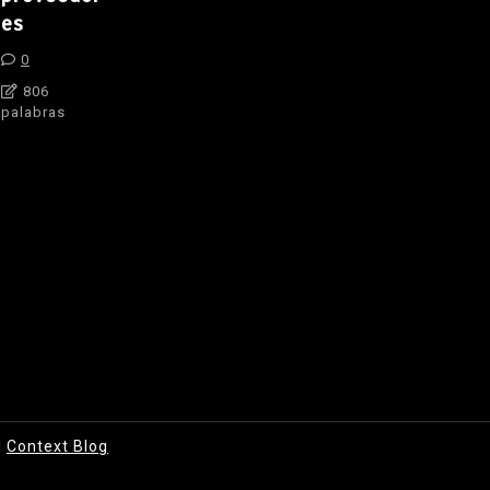
es
0
806
palabras
|
Context Blog