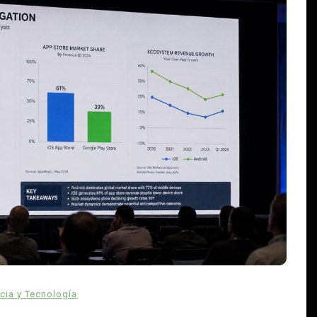
En
Estados
Principal
David Monreal vincula campo,
seguridad y paz para Zacatecas
agosto 5, 2026
0
610 palabras
agua
campo zacatecano
Claudia Sheinbaum
David Monreal
cies
desarrollo rural
extorsión
paz en Zacatecas
productores
cia y Tecnología
seguridad
Sombrerete
abras