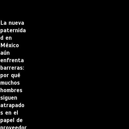
La nueva
paternida
d en
México
aún
enfrenta
barreras:
por qué
muchos
hombres
siguen
atrapado
s en el
papel de
proveedor