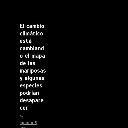
El cambio
climático
está
cambiand
o el mapa
de las
mariposas
y algunas
especies
podrían
desapare
cer
agosto 5,