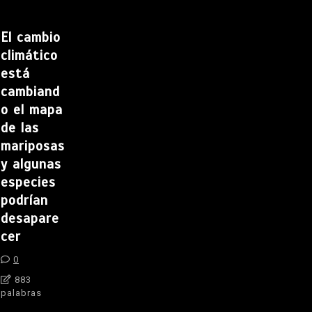
El cambio
climático
está
cambiand
o el mapa
de las
mariposas
y algunas
especies
podrían
desapare
cer
0
883
palabras