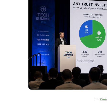
En
Animales
Principal
El cambio climático está
cambiando el mapa de las
mariposas y algunas espe
podrían desaparecer
En
Cien
agosto 5, 2026
0
883 pal