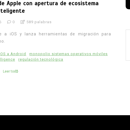
 de Apple con apertura de ecosistema
nteligente
6
0
589 palabras
e a iOS y lanza herramientas de migración para
no.
iOS a Android
monopolio sistemas operativos móviles
lligence
regulación tecnológica
Leer todo