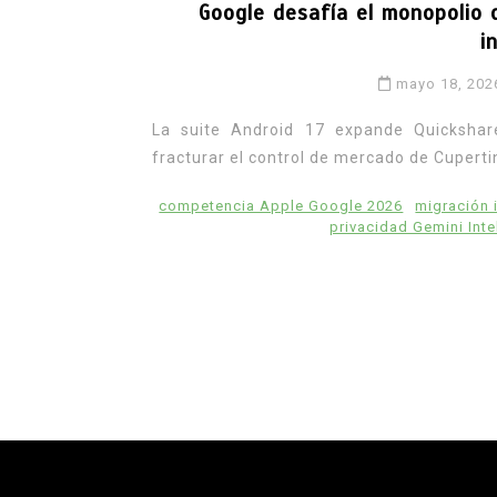
Google desafía el monopolio
i
mayo 18, 202
La suite Android 17 expande Quickshar
fracturar el control de mercado de Cuperti
competencia Apple Google 2026
migración 
privacidad Gemini Inte