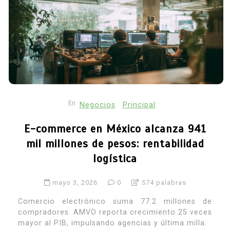
En
Negocios
Principal
E-commerce en México alcanza 941
mil millones de pesos: rentabilidad
logística
mayo 3, 2026
0
574 palabras
Comercio electrónico suma 77.2 millones de
compradores. AMVO reporta crecimiento 25 veces
mayor al PIB, impulsando agencias y última milla.