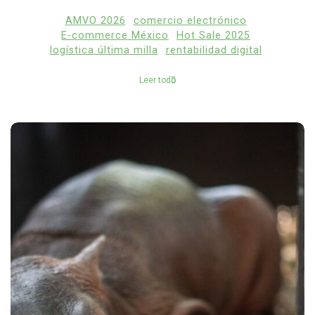
AMVO 2026
comercio electrónico
E-commerce México
Hot Sale 2025
logística última milla
rentabilidad digital
Leer todo