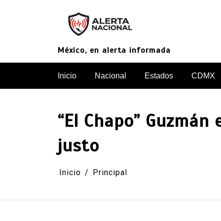
Saltar
al
contenido
México, en alerta informada
Inicio
Nacional
Estados
CDMX
“El Chapo” Guzmán e
justo
Inicio
Principal