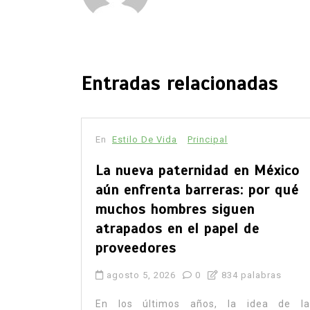
Entradas relacionadas
ncipal
idad en México
rreras: por qué
 siguen
 papel de
834 palabras
os, la idea de la