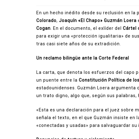
información
om Holland matrimonio
Tom Holland
En un hecho inédito desde su reclusión en la
agosto 6, 2026
0
Colorado
,
Joaquín «El Chapo» Guzmán Loera
e
Cogan
. En el documento, el exlíder del
Cártel 
para exigir una «protección igualitaria» de 
tras casi siete años de su extradición.
Un reclamo bilingüe ante la Corte Federal
La carta, que denota los esfuerzos del capo p
un puente entre la
Constitución Política de l
estadounidenses. Guzmán Loera argumenta qu
un trato digno, algo que, según sus palabras
«Esta es una declaración para el juez sobre m
señala el texto, en el que Guzmán insiste en 
«conectadas y usadas» para salvaguardar su 