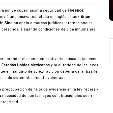
Zendaya Tom Holland matrimonio
Zendaya y Tom Holland
 prisión de supermáxima seguridad de
Florence,
1.044 palabra
nvió una misiva redactada en inglés al juez
Brian
de Sinaloa
apela a marcos jurídicos internacionales
sus derechos, alegando condiciones de vida inhumanas
or aprender el idioma en cautiverio, busca establecer
os Estados Unidos Mexicanos
y la autoridad de las leyes
e el mandato de su extradición debería garantizarle
, ha sido sistemáticamente vulnerado.
i preocupación de falta de evidencia en la ley federal»,
la necesidad de que las leyes constitucionales sean
integridad.