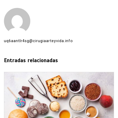
uq6aantlr4sg@cirugiaarteyvida.info
Entradas relacionadas
En
Estados
Principal
David Monreal vincula campo,
seguridad y paz para Zacatecas
agosto 5, 2026
0
638 palabras