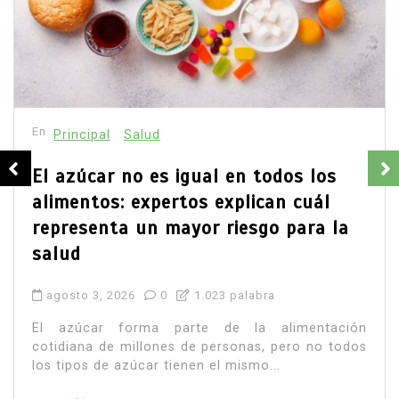
El gobernador planteó que apoyar la producción
rural también protege comunidades y patrimonio.
La apuesta política ya está trazada.
agua
campo zacatecano
Claudia Sheinbaum
David Monreal
desarrollo rural
extorsión
paz en Zacatecas
productores
seguridad
Sombrerete
Leer todo