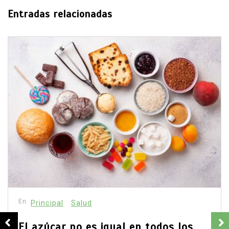
Entradas relacionadas
En
Estados
Principal
David Monreal vincula campo,
seguridad y paz para Zacatecas
agosto 5, 2026
0
638 palabras
El gobernador planteó que apoyar la producción
rural también protege comunidades y patrimonio.
La apuesta política ya está trazada.
agua
campo zacatecano
Claudia Sheinbaum
David Monreal
desarrollo rural
extorsión
paz en Zacatecas
productores
seguridad
Sombrerete