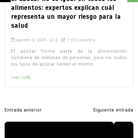
Leer todo
Entrada anterior
Siguiente entrada
N
a
v