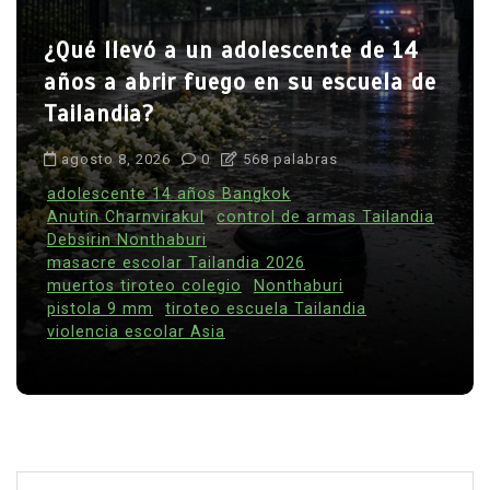
¿Qué llevó a un adolescente de 14
años a abrir fuego en su escuela de
Tailandia?
agosto 8, 2026
0
568 palabras
adolescente 14 años Bangkok
Anutin Charnvirakul
control de armas Tailandia
Debsirin Nonthaburi
masacre escolar Tailandia 2026
muertos tiroteo colegio
Nonthaburi
pistola 9 mm
tiroteo escuela Tailandia
violencia escolar Asia