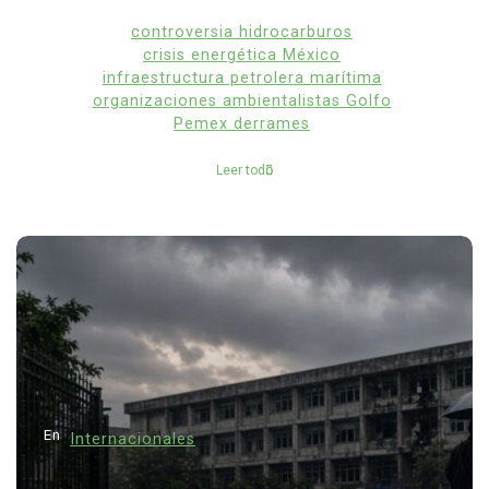
controversia hidrocarburos
crisis energética México
infraestructura petrolera marítima
organizaciones ambientalistas Golfo
Pemex derrames
Leer todo
En
Internacionales