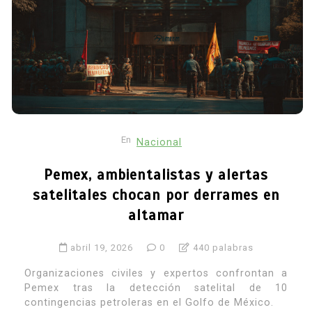
En
Nacional
Pemex, ambientalistas y alertas
satelitales chocan por derrames en
altamar
abril 19, 2026
0
440 palabras
Organizaciones civiles y expertos confrontan a
Pemex tras la detección satelital de 10
contingencias petroleras en el Golfo de México.