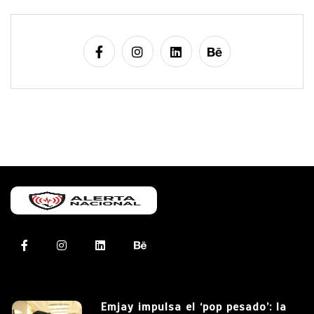
Emjay impulsa el ‘pop pesado’: la