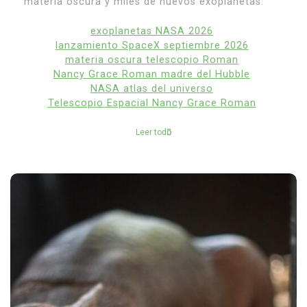
materia oscura y miles de nuevos exoplanetas.
exoplanetas NASA 2026
lanzamiento SpaceX septiembre 2026
materia oscura telescopio Roman
Nancy Grace Roman madre del Hubble
NASA atlas del universo
Telescopio Espacial Nancy Grace Roman
Leer todo