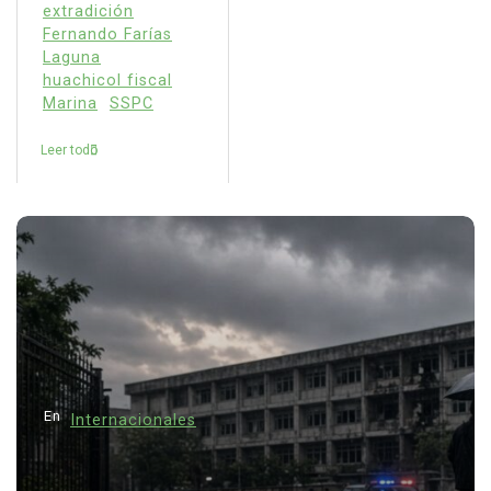
extradición
Fernando Farías
Laguna
huachicol fiscal
Marina
SSPC
Leer todo
En
Internacionales