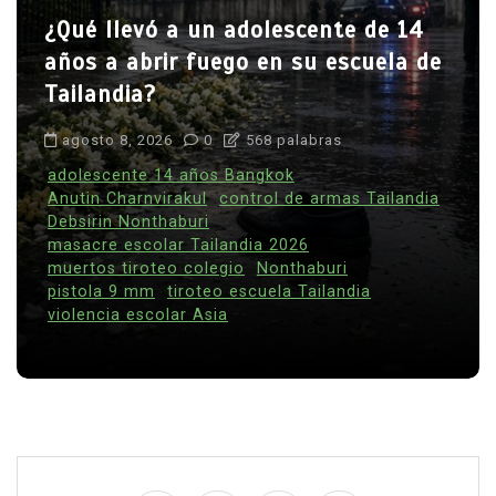
¿Qué llevó a un adolescente de 14
años a abrir fuego en su escuela de
Tailandia?
agosto 8, 2026
0
568 palabras
adolescente 14 años Bangkok
Anutin Charnvirakul
control de armas Tailandia
Debsirin Nonthaburi
masacre escolar Tailandia 2026
muertos tiroteo colegio
Nonthaburi
pistola 9 mm
tiroteo escuela Tailandia
violencia escolar Asia