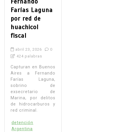
Fernando
Farías Laguna
por red de
huachicol
fiscal
abril 23, 2026
0
424 palabras
Capturan en Buenos
Aires a Fernando
Farías Laguna,
sobrino de
exsecretario de
Marina, por delitos
de hidrocarburos y
red criminal.
detención
Argentina