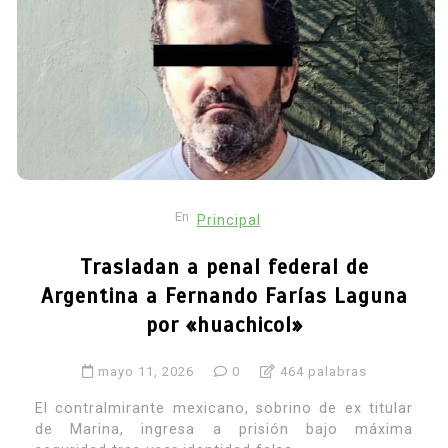
En
Principal
Trasladan a penal federal de
Argentina a Fernando Farías Laguna
por «huachicol»
mayo 11, 2026
0
464 palabras
El contralmirante mexicano, sobrino de ex titular
de Marina, ingresa a prisión bajo máxima