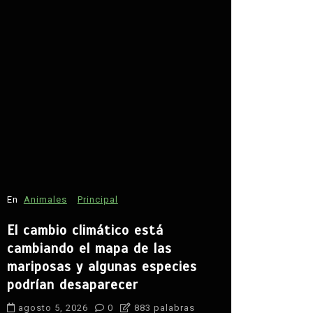
En
Estados
David Mon
seguridad
En
Animales
Principal
agosto 5, 
El cambio climático está
agua
campo
cambiando el mapa de las
Claudia She
mariposas y algunas especies
desarrollo ru
podrían desaparecer
paz en Zaca
seguridad
S
agosto 5, 2026
0
883 palabras