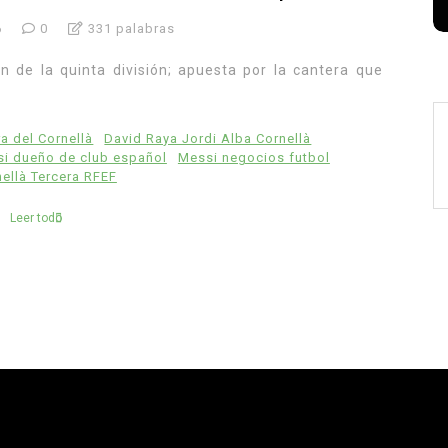
6
0
331 palabras
án de la quinta división; apuesta por la cantera que
a del Cornellà
David Raya Jordi Alba Cornellà
i dueño de club español
Messi negocios futbol
ellà Tercera RFEF
Leer todo