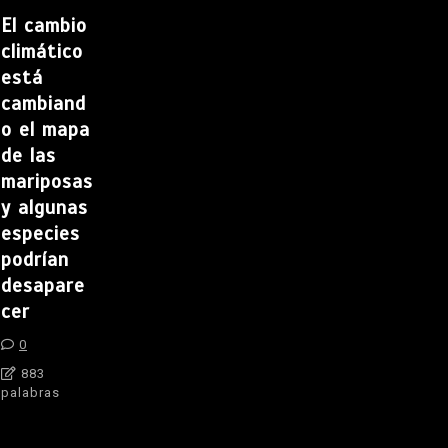
El cambio
climático
está
cambiand
o el mapa
de las
mariposas
y algunas
especies
podrían
desapare
cer
0
883
palabras