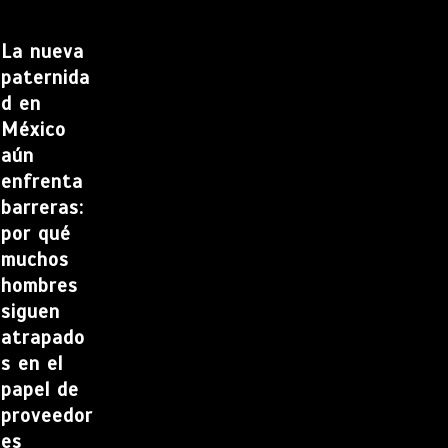
La nueva
paternida
d en
México
aún
enfrenta
barreras:
por qué
muchos
hombres
siguen
atrapado
s en el
papel de
proveedor
es