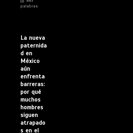
883
palabras
La nueva
paternida
d en
México
aún
enfrenta
barreras:
por qué
muchos
hombres
siguen
atrapado
s en el