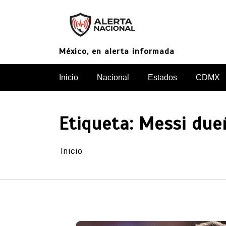
Saltar
al
contenido
México, en alerta informada
Inicio
Nacional
Estados
CDMX
Etiqueta:
Messi due
Inicio