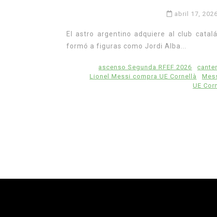
abril 17, 202
El astro argentino adquiere al club catal
formó a figuras como Jordi Alba...
ascenso Segunda RFEF 2026
canter
Lionel Messi compra UE Cornellà
Mess
UE Corn