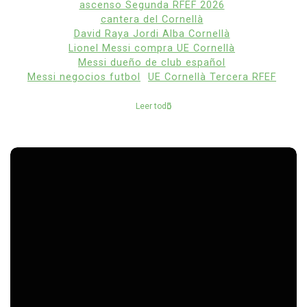
ascenso Segunda RFEF 2026
cantera del Cornellà
David Raya Jordi Alba Cornellà
Lionel Messi compra UE Cornellà
Messi dueño de club español
Messi negocios futbol
UE Cornellà Tercera RFEF
Leer todo