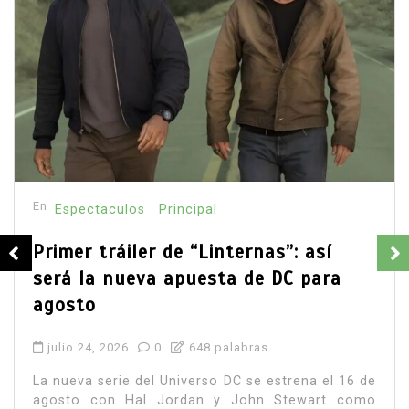
En
Espectaculos
Principal
Zendaya y Tom Holland celebran su
boda en secreto en Inglaterra
agosto 6, 2026
0
986 palabras
Zendaya y Tom Holland celebraron en privado su
matrimonio en un exclusivo hotel de Surrey,
rodeados de familiares y amigos.