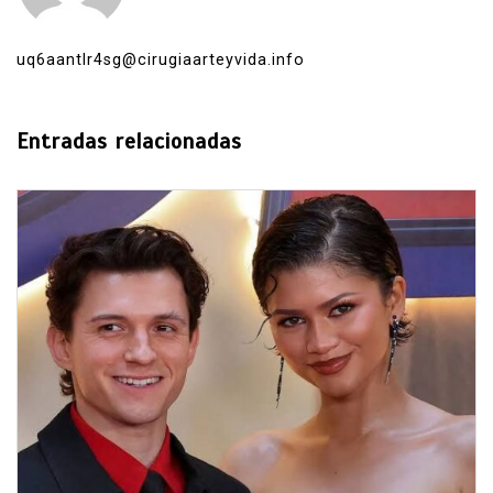
uq6aantlr4sg@cirugiaarteyvida.info
Entradas relacionadas