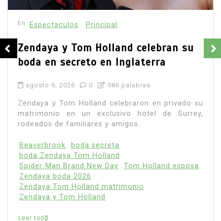
En
Principal
Emjay impulsa el ‘pop pesado’: la
cantante mexicana quiere abrir
camino a una nueva generación
femenina
agosto 7, 2026
0
886 palabras
La cantante mexicana Emjay atraviesa uno de los
momentos más importantes de su carrera. Con
una nominación en la categoría La Nueva...
Leer todo